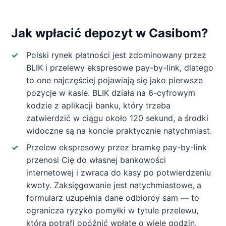
Jak wpłacić depozyt w Casibom?
Polski rynek płatności jest zdominowany przez
BLIK i przelewy ekspresowe pay-by-link, dlatego
to one najczęściej pojawiają się jako pierwsze
pozycje w kasie. BLIK działa na 6-cyfrowym
kodzie z aplikacji banku, który trzeba
zatwierdzić w ciągu około 120 sekund, a środki
widoczne są na koncie praktycznie natychmiast.
Przelew ekspresowy przez bramkę pay-by-link
przenosi Cię do własnej bankowości
internetowej i zwraca do kasy po potwierdzeniu
kwoty. Zaksięgowanie jest natychmiastowe, a
formularz uzupełnia dane odbiorcy sam — to
ogranicza ryzyko pomyłki w tytule przelewu,
która potrafi opóźnić wpłatę o wiele godzin.