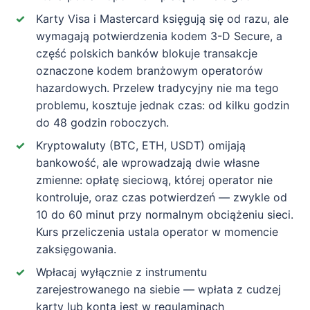
Karty Visa i Mastercard księgują się od razu, ale
wymagają potwierdzenia kodem 3-D Secure, a
część polskich banków blokuje transakcje
oznaczone kodem branżowym operatorów
hazardowych. Przelew tradycyjny nie ma tego
problemu, kosztuje jednak czas: od kilku godzin
do 48 godzin roboczych.
Kryptowaluty (BTC, ETH, USDT) omijają
bankowość, ale wprowadzają dwie własne
zmienne: opłatę sieciową, której operator nie
kontroluje, oraz czas potwierdzeń — zwykle od
10 do 60 minut przy normalnym obciążeniu sieci.
Kurs przeliczenia ustala operator w momencie
zaksięgowania.
Wpłacaj wyłącznie z instrumentu
zarejestrowanego na siebie — wpłata z cudzej
karty lub konta jest w regulaminach