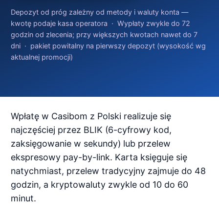
Depozyt od próg zależny od metody i waluty konta —
kwotę podaje kasa operatora · Wypłaty zwykle do 72
godzin od zlecenia; przy większych kwotach nawet do 7
dni · pakiet powitalny na pierwszy depozyt (wysokość wg
aktualnej promocji)
Wpłatę w Casibom z Polski realizuje się
najczęściej przez BLIK (6-cyfrowy kod,
zaksięgowanie w sekundy) lub przelew
ekspresowy pay-by-link. Karta księguje się
natychmiast, przelew tradycyjny zajmuje do 48
godzin, a kryptowaluty zwykle od 10 do 60
minut.