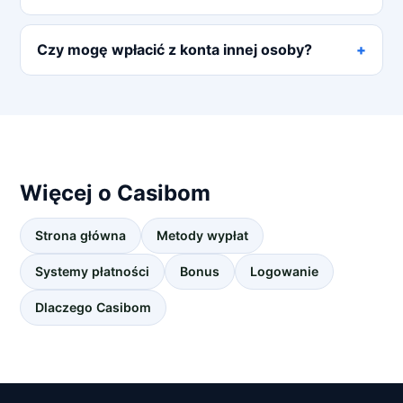
Czy mogę wpłacić z konta innej osoby?
Więcej o Casibom
Strona główna
Metody wypłat
Systemy płatności
Bonus
Logowanie
Dlaczego Casibom