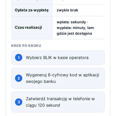
Opłata za wypłatę
zwykle brak
wpłata: sekundy ·
Czas realizacji
wypłata: minuty, tam
gdzie jest dostępna
KROK PO KROKU
Wybierz BLIK w kasie operatora
Wygeneruj 6-cyfrowy kod w aplikacji
swojego banku
Zatwierdź transakcję w telefonie w
ciągu 120 sekund