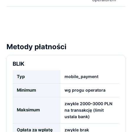
Metody płatności
BLIK
Typ
mobile_payment
Minimum
wg progu operatora
zwykle 2000–3000 PLN
Maksimum
na transakcję (limit
ustala bank)
Opłata za wpłatę
zwykle brak